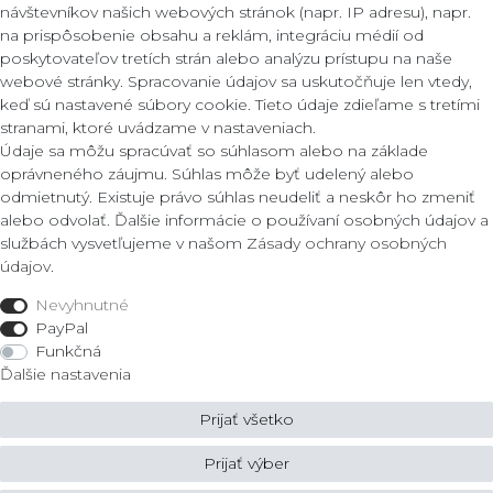
návštevníkov našich webových stránok (napr. IP adresu), napr.
na prispôsobenie obsahu a reklám, integráciu médií od
poskytovateľov tretích strán alebo analýzu prístupu na naše
webové stránky. Spracovanie údajov sa uskutočňuje len vtedy,
Kontakt
Legálne
keď sú nastavené súbory cookie. Tieto údaje zdieľame s tretími
stranami, ktoré uvádzame v nastaveniach.
Podmienky
Údaje sa môžu spracúvať so súhlasom alebo na základe
ZLATO lux Košice s.r.o.
Zásady ochrany osobných úda
oprávneného záujmu. Súhlas môže byť udelený alebo
Reklamacny formular
odmietnutý. Existuje právo súhlas neudeliť a neskôr ho zmeniť
Obrody 23,
alebo odvolať. Ďalšie informácie o používaní osobných údajov a
040 11 Košice
službách vysvetľujeme v našom
Zásady ochrany osobných
Fon: 055/685 78 60
údajov
.
Obchod
info@zlatolux.sk
Nevyhnutné
Prsteň
PayPal
Náramky
Funkčná
Šperky do uší
Ďalšie nastavenia
Náhrdelníky
Prijať všetko
© Copyright 2026 ZLATO lux Košice s.r.o. | Všetky práva vyhradené.
Prijať výber