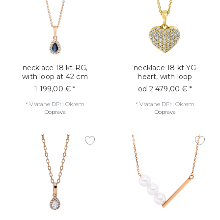
necklace 18 kt RG,
necklace 18 kt YG
with loop at 42 cm
heart, with loop
1 199,00 € *
od 2 479,00 € *
*
Vrátane DPH
Okrem
*
Vrátane DPH
Okrem
Doprava
Doprava