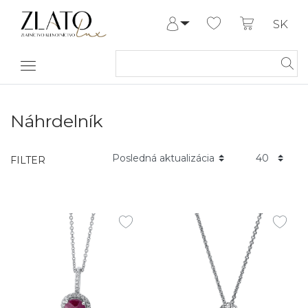
SK
Prihlásiť sa
Registrovať
Môj účet
Pomoc a
kontakt
Náhrdelník
FILTER