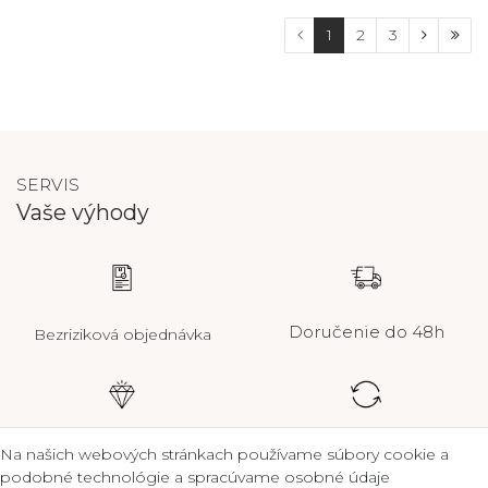
1
2
3
SERVIS
Vaše výhody
Doručenie do 48h
Bezriziková objednávka
Certifikát kvality
Zostavte jednotlivé
Na našich webových stránkach používame súbory cookie a
výbery
podobné technológie a spracúvame osobné údaje