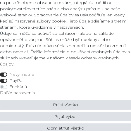
na prispôsobenie obsahu a reklám, integráciu médií od
poskytovateľov tretích strán alebo analýzu prístupu na naše
webové stránky. Spracovanie údajov sa uskutočňuje len vtedy,
Kontakt
Legálne
keď sú nastavené súbory cookie. Tieto údaje zdieľame s tretími
stranami, ktoré uvádzame v nastaveniach.
Podmienky
Údaje sa môžu spracúvať so súhlasom alebo na základe
ZLATO lux Košice s.r.o.
Zásady ochrany osobných úda
oprávneného záujmu. Súhlas môže byť udelený alebo
Reklamacny formular
odmietnutý. Existuje právo súhlas neudeliť a neskôr ho zmeniť
Obrody 23,
alebo odvolať. Ďalšie informácie o používaní osobných údajov a
040 11 Košice
službách vysvetľujeme v našom
Zásady ochrany osobných
Fon: 055/685 78 60
údajov
.
Obchod
info@zlatolux.sk
Nevyhnutné
Prsteň
PayPal
Náramky
Funkčná
Šperky do uší
Ďalšie nastavenia
Náhrdelníky
Prijať všetko
© Copyright 2026 ZLATO lux Košice s.r.o. | Všetky práva vyhradené.
Prijať výber
Odmietnuť všetko