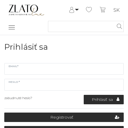
SK
Prihlásiť sa
Registrovať
Môj účet
Pomoc a
Prihlásiť sa
kontakt
EMAIL*
HESLO*
zabudnuté heslo?
Prihlásiť sa
Registrovať