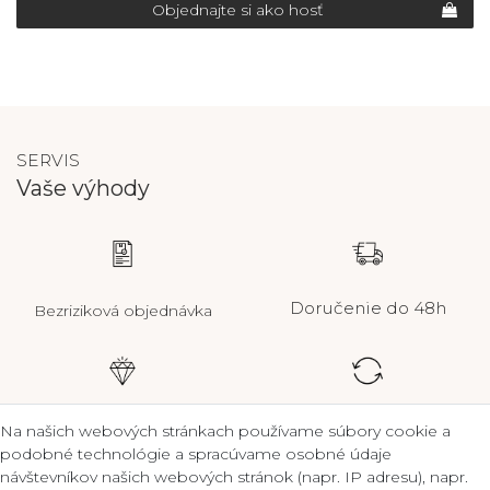
Objednajte si ako hosť
SERVIS
Vaše výhody
Doručenie do 48h
Bezriziková objednávka
Certifikát kvality
Zostavte jednotlivé
Na našich webových stránkach používame súbory cookie a
výbery
podobné technológie a spracúvame osobné údaje
návštevníkov našich webových stránok (napr. IP adresu), napr.