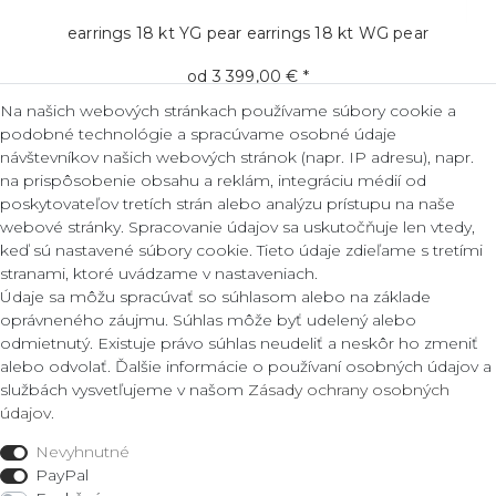
earrings 18 kt YG pear
earrings 18 kt WG pear
od 3 399,00 € *
Na našich webových stránkach používame súbory cookie a
*
Vrátane DPH
Okrem
Doprava
podobné technológie a spracúvame osobné údaje
návštevníkov našich webových stránok (napr. IP adresu), napr.
na prispôsobenie obsahu a reklám, integráciu médií od
poskytovateľov tretích strán alebo analýzu prístupu na naše
webové stránky. Spracovanie údajov sa uskutočňuje len vtedy,
SERVIS
keď sú nastavené súbory cookie. Tieto údaje zdieľame s tretími
Vaše výhody
stranami, ktoré uvádzame v nastaveniach.
Údaje sa môžu spracúvať so súhlasom alebo na základe
oprávneného záujmu. Súhlas môže byť udelený alebo
odmietnutý. Existuje právo súhlas neudeliť a neskôr ho zmeniť
alebo odvolať. Ďalšie informácie o používaní osobných údajov a
Doručenie do 48h
službách vysvetľujeme v našom
Zásady ochrany osobných
Bezriziková objednávka
údajov
.
Nevyhnutné
PayPal