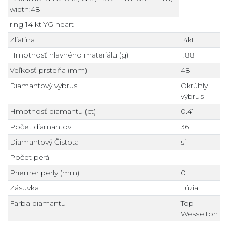
width:48
ring 14 kt YG heart
Zliatina
14kt
Hmotnosť hlavného materiálu (g)
1.88
Veľkosť prsteňa (mm)
48
Diamantový výbrus
Okrúhly
výbrus
Hmotnosť diamantu (ct)
0.41
Počet diamantov
36
Diamantový Čistota
si
Počet perál
Priemer perly (mm)
0
Zásuvka
Ilúzia
Farba diamantu
Top
Wesselton