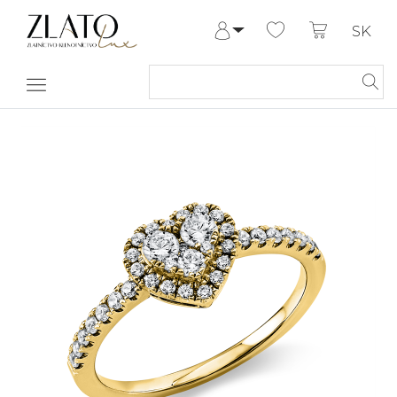
SK
Prihlásiť sa
Registrovať
Môj účet
Pomoc a
kontakt