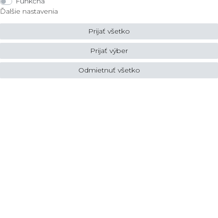
Funkčná
Certifikát kvality
Zostavte jednotlivé
Ďalšie nastavenia
výbery
Prijať všetko
Prijať výber
Kontakt
Legálne
Odmietnuť všetko
Podmienky
ZLATO lux Košice s.r.o.
Zásady ochrany osobných úda
Reklamacny formular
Obrody 23,
040 11 Košice
Fon: 055/685 78 60
Obchod
info@zlatolux.sk
Prsteň
Náramky
Šperky do uší
Náhrdelníky