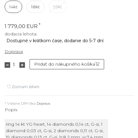
14kt
18kt
95kt
*
1 779,00 EUR
dodacia lehota:
Dostupné v krátkom čase, dodanie do 5-7 dní
Doprava
Pridať do nákupného košíka
Zoznam želaní
* Vrátane DPH Bez
Doprava
Popis
ring 14 kt YG heart, 14 diamonds 0,14 ct, G-si, 1
diamond 0,03 ct, G-si, 2 diamonds 0,11 ct, G-si,
19 diamonds 0,13 ct, G-si, h:8,2 mm, w:7,4 mm,