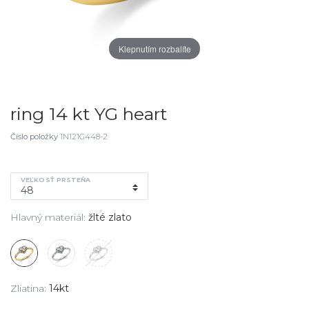
Klepnutím rozbalíte
ring 14 kt YG heart
Číslo položky
1N121G448-2
VEĽKOSŤ PRSTEŇA
Hlavný materiál:
žlté zlato
Zliatina:
14kt