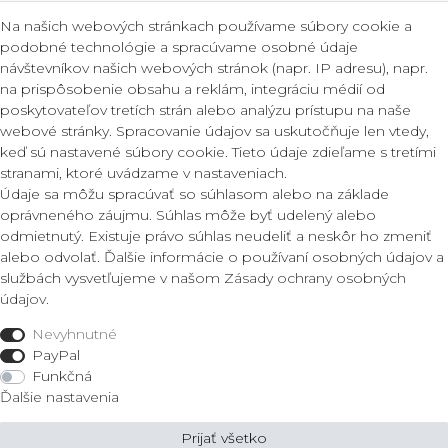
Certifikát kvality
Zostavte jednotlivé
Na našich webových stránkach používame súbory cookie a
výbery
podobné technológie a spracúvame osobné údaje
návštevníkov našich webových stránok (napr. IP adresu), napr.
na prispôsobenie obsahu a reklám, integráciu médií od
poskytovateľov tretích strán alebo analýzu prístupu na naše
webové stránky. Spracovanie údajov sa uskutočňuje len vtedy,
Kontakt
Legálne
keď sú nastavené súbory cookie. Tieto údaje zdieľame s tretími
stranami, ktoré uvádzame v nastaveniach.
Podmienky
Údaje sa môžu spracúvať so súhlasom alebo na základe
ZLATO lux Košice s.r.o.
Zásady ochrany osobných úda
oprávneného záujmu. Súhlas môže byť udelený alebo
Reklamacny formular
odmietnutý. Existuje právo súhlas neudeliť a neskôr ho zmeniť
Obrody 23,
alebo odvolať. Ďalšie informácie o používaní osobných údajov a
040 11 Košice
službách vysvetľujeme v našom
Zásady ochrany osobných
Fon: 055/685 78 60
údajov
.
Obchod
info@zlatolux.sk
Nevyhnutné
Prsteň
PayPal
Náramky
Funkčná
Šperky do uší
Ďalšie nastavenia
Náhrdelníky
Prijať všetko