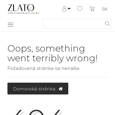
SK
Prihlásiť sa
Registrovať
Môj účet
Pomoc a
kontakt
Oops, something
went terribly wrong!
Požadovaná stránka sa nenašla.
Domovská stránka